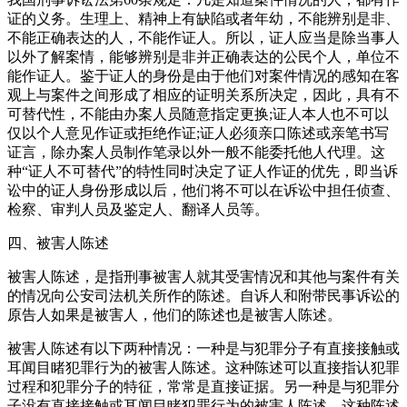
证的义务。生理上、精神上有缺陷或者年幼，不能辨别是非、
不能正确表达的人，不能作证人。所以，证人应当是除当事人
以外了解案情，能够辨别是非并正确表达的公民个人，单位不
能作证人。鉴于证人的身份是由于他们对案件情况的感知在客
观上与案件之间形成了相应的证明关系所决定，因此，具有不
可替代性，不能由办案人员随意指定更换;证人本人也不可以
仅以个人意见作证或拒绝作证;证人必须亲口陈述或亲笔书写
证言，除办案人员制作笔录以外一般不能委托他人代理。这
种“证人不可替代”的特性同时决定了证人作证的优先，即当诉
讼中的证人身份形成以后，他们将不可以在诉讼中担任侦查、
检察、审判人员及鉴定人、翻译人员等。
四、被害人陈述
被害人陈述，是指刑事被害人就其受害情况和其他与案件有关
的情况向公安司法机关所作的陈述。自诉人和附带民事诉讼的
原告人如果是被害人，他们的陈述也是被害人陈述。
被害人陈述有以下两种情况：一种是与犯罪分子有直接接触或
耳闻目睹犯罪行为的被害人陈述。这种陈述可以直接指认犯罪
过程和犯罪分子的特征，常常是直接证据。另一种是与犯罪分
子没有直接接触或耳闻目睹犯罪行为的被害人陈述。这种陈述