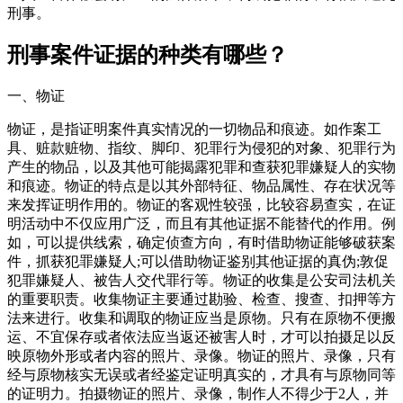
刑事。
刑事案件证据的种类有哪些？
一、物证
物证，是指证明案件真实情况的一切物品和痕迹。如作案工
具、赃款赃物、指纹、脚印、犯罪行为侵犯的对象、犯罪行为
产生的物品，以及其他可能揭露犯罪和查获犯罪嫌疑人的实物
和痕迹。物证的特点是以其外部特征、物品属性、存在状况等
来发挥证明作用的。物证的客观性较强，比较容易查实，在证
明活动中不仅应用广泛，而且有其他证据不能替代的作用。例
如，可以提供线索，确定侦查方向，有时借助物证能够破获案
件，抓获犯罪嫌疑人;可以借助物证鉴别其他证据的真伪;敦促
犯罪嫌疑人、被告人交代罪行等。物证的收集是公安司法机关
的重要职责。收集物证主要通过勘验、检查、搜查、扣押等方
法来进行。收集和调取的物证应当是原物。只有在原物不便搬
运、不宜保存或者依法应当返还被害人时，才可以拍摄足以反
映原物外形或者内容的照片、录像。物证的照片、录像，只有
经与原物核实无误或者经鉴定证明真实的，才具有与原物同等
的证明力。拍摄物证的照片、录像，制作人不得少于2人，并