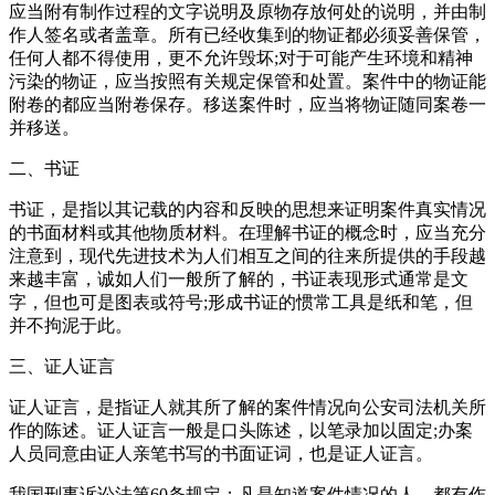
应当附有制作过程的文字说明及原物存放何处的说明，并由制
作人签名或者盖章。所有已经收集到的物证都必须妥善保管，
任何人都不得使用，更不允许毁坏;对于可能产生环境和精神
污染的物证，应当按照有关规定保管和处置。案件中的物证能
附卷的都应当附卷保存。移送案件时，应当将物证随同案卷一
并移送。
二、书证
书证，是指以其记载的内容和反映的思想来证明案件真实情况
的书面材料或其他物质材料。在理解书证的概念时，应当充分
注意到，现代先进技术为人们相互之间的往来所提供的手段越
来越丰富，诚如人们一般所了解的，书证表现形式通常是文
字，但也可是图表或符号;形成书证的惯常工具是纸和笔，但
并不拘泥于此。
三、证人证言
证人证言，是指证人就其所了解的案件情况向公安司法机关所
作的陈述。证人证言一般是口头陈述，以笔录加以固定;办案
人员同意由证人亲笔书写的书面证词，也是证人证言。
我国刑事诉讼法第60条规定：凡是知道案件情况的人，都有作